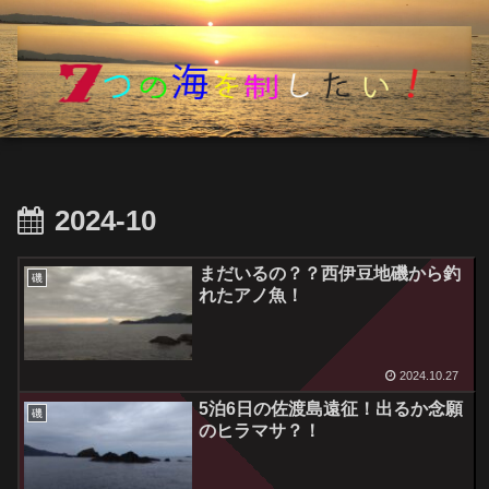
2024-10
まだいるの？？西伊豆地磯から釣
磯
れたアノ魚！
2024.10.27
5泊6日の佐渡島遠征！出るか念願
磯
のヒラマサ？！