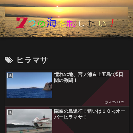
ヒラマサ
憧れの地、宮ノ浦＆上五島で5日
磯
間の激闘！
2025.11.21
隠岐の島遠征！狙いは１０㎏オー
磯
バーヒラマサ！